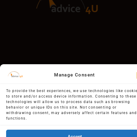
Εγγραφείτε στο newsletter μας για να έχετε
Manage Consent
πρώτοι τα νέα για τα νέα μας βιβλία.
Copyright © 2026 Advice4u | Powered by Advice4u
To provide the best experiences, we use technologies like cooki
to store and/or access device information. Consenting to these
technologies will allow us to process data such as browsing
behavior or unique IDs on this site. Not consenting or
withdrawing consent, may adversely affect certain features and
functions.
Accept