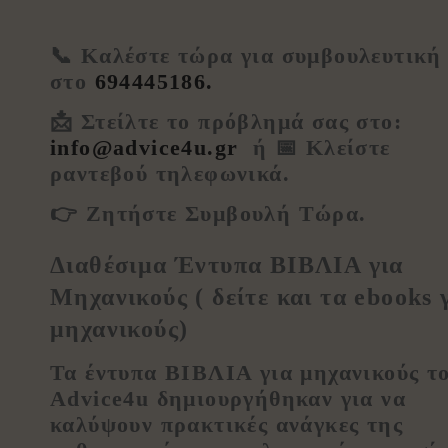
📞
Καλέστε
τώρα
για
συμβουλευτική
στο
694445186.
📩
Στείλτε
το
πρόβλημά
σας στο:
info
@
advice
4
u
.
gr
ή
📅
Κλείστε
ραντεβού
τηλεφωνικά
.
👉
Ζητήστε Συμβουλή Τώρα
.
Διαθέσιμα Έντυπα
ΒΙΒΛΙΑ
για
Μηχανικούς ( δείτε και τα
ebooks 
μηχανικούς
)
Τα έντυπα ΒΙΒΛΙΑ για μηχανικούς τ
Advice4u δημιουργήθηκαν για να
καλύψουν πρακτικές ανάγκες της