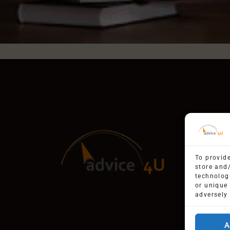
To provide
store and
technolog
or unique
adversely 
A