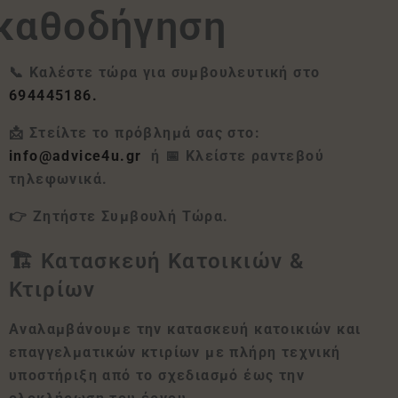
καθοδήγηση
📞
Καλέστε
τώρα
για
συμβουλευτική
στο
694445186.
📩
Στείλτε
το
πρόβλημά
σας στο:
info
@
advice
4
u
.
gr
ή
📅
Κλείστε
ραντεβού
τηλεφωνικά
.
👉
Ζητήστε Συμβουλή Τώρα
.
🏗️ Κατασκευή Κατοικιών &
Κτιρίων
Αναλαμβάνουμε την κατασκευή κατοικιών και
επαγγελματικών κτιρίων με πλήρη τεχνική
υποστήριξη από το σχεδιασμό έως την